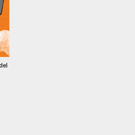
del
1