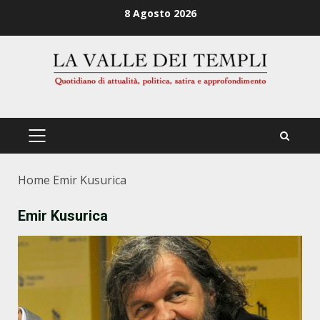
Zum
8 Agosto 2026
Inhalt
springen
PRIMÄRES
MENÜ
Home
Emir Kusurica
Emir Kusurica