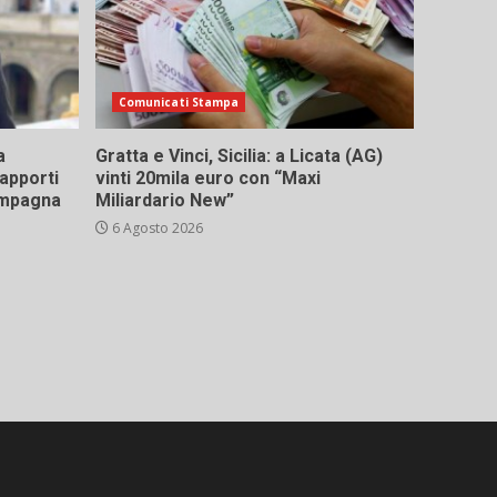
Comunicati Stampa
a
Gratta e Vinci, Sicilia: a Licata (AG)
rapporti
vinti 20mila euro con “Maxi
campagna
Miliardario New”
6 Agosto 2026