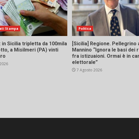
ati Stampa
Politica
in Sicilia tripletta da 100mila
[Sicilia] Regione. Pellegrino 
tto, a Misilmeri (PA) vinti
Mannino “Ignora le basi dei 
uro
fra istizuaioni. Ormai è in 
elettorale”
 2026
7 Agosto 2026