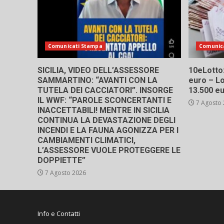
Comunicati Stampa
Comunic
SICILIA, VIDEO DELL’ASSESSORE
10eLotto: 
SAMMARTINO: “AVANTI CON LA
euro – Lo
TUTELA DEI CACCIATORI”. INSORGE
13.500 e
IL WWF: “PAROLE SCONCERTANTI E
7 Agosto
INACCETTABILI! MENTRE IN SICILIA
CONTINUA LA DEVASTAZIONE DEGLI
INCENDI E LA FAUNA AGONIZZA PER I
CAMBIAMENTI CLIMATICI,
L’ASSESSORE VUOLE PROTEGGERE LE
DOPPIETTE”
7 Agosto 2026
Info e Contatti