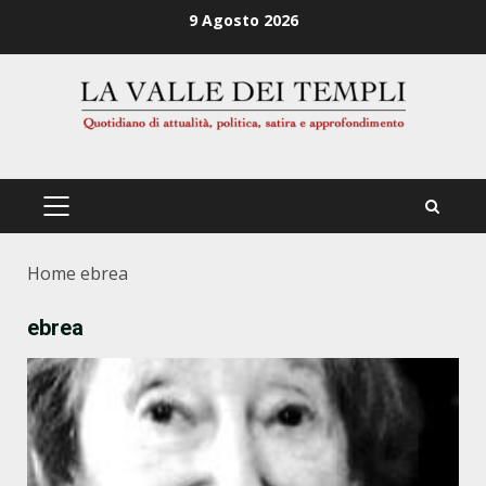
Zum
9 Agosto 2026
Inhalt
springen
PRIMÄRES
MENÜ
Home
ebrea
ebrea