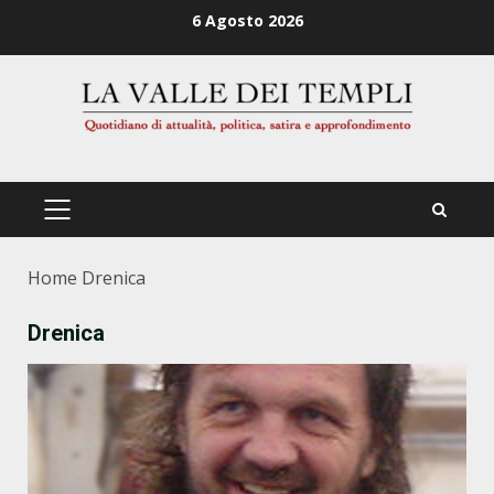
Zum
6 Agosto 2026
Inhalt
springen
PRIMÄRES
MENÜ
Home
Drenica
Drenica