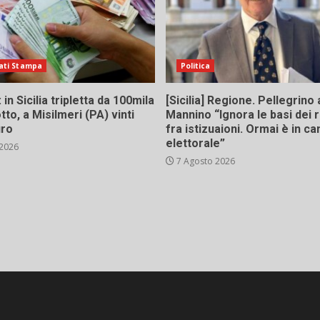
ati Stampa
Politica
in Sicilia tripletta da 100mila
[Sicilia] Regione. Pellegrino 
tto, a Misilmeri (PA) vinti
Mannino “Ignora le basi dei 
uro
fra istizuaioni. Ormai è in 
elettorale”
 2026
7 Agosto 2026