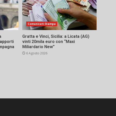
Comunicati Stampa
a
Gratta e Vinci, Sicilia: a Licata (AG)
rapporti
vinti 20mila euro con “Maxi
campagna
Miliardario New”
6 Agosto 2026