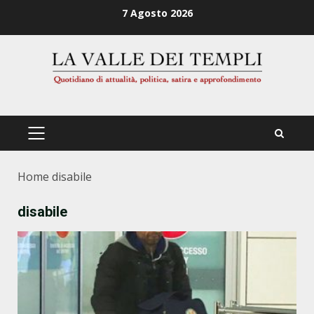
Zum
7 Agosto 2026
Inhalt
springen
PRIMÄRES
MENÜ
Home
disabile
disabile