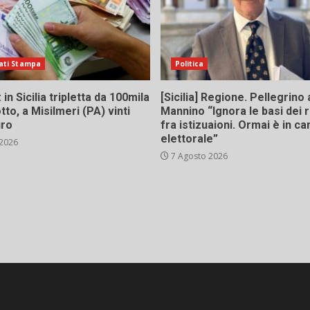
ati Stampa
Politica
in Sicilia tripletta da 100mila
[Sicilia] Regione. Pellegrino 
tto, a Misilmeri (PA) vinti
Mannino “Ignora le basi dei 
uro
fra istizuaioni. Ormai è in 
elettorale”
 2026
7 Agosto 2026