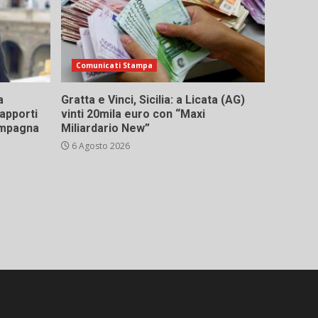
Comunicati Stampa
a
Gratta e Vinci, Sicilia: a Licata (AG)
rapporti
vinti 20mila euro con “Maxi
campagna
Miliardario New”
6 Agosto 2026