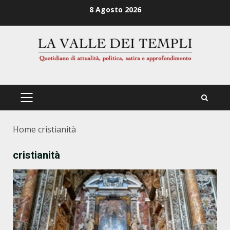
Zum
8 Agosto 2026
Inhalt
springen
PRIMÄRES
MENÜ
Home
cristianità
cristianità