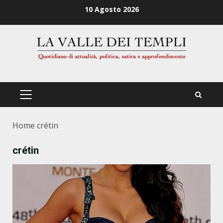
Zum
10 Agosto 2026
Inhalt
springen
PRIMÄRES
MENÜ
Home
crétin
crétin