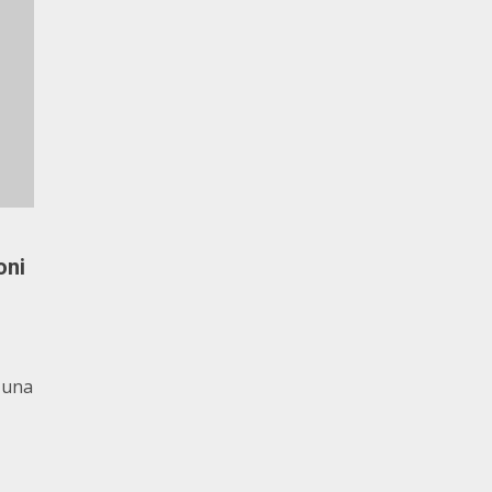
oni
 una