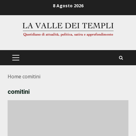
Zum
8 Agosto 2026
Inhalt
springen
PRIMÄRES
MENÜ
Home
comitini
comitini