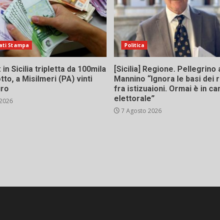
ati Stampa
Politica
in Sicilia tripletta da 100mila
[Sicilia] Regione. Pellegrino 
tto, a Misilmeri (PA) vinti
Mannino “Ignora le basi dei 
uro
fra istizuaioni. Ormai è in 
elettorale”
 2026
7 Agosto 2026