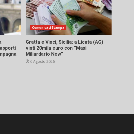
Comunicati Stampa
a
Gratta e Vinci, Sicilia: a Licata (AG)
rapporti
vinti 20mila euro con “Maxi
campagna
Miliardario New”
6 Agosto 2026