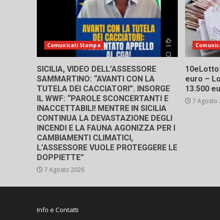
Comunicati Stampa
Comunic
SICILIA, VIDEO DELL’ASSESSORE
10eLotto: 
SAMMARTINO: “AVANTI CON LA
euro – Lo
TUTELA DEI CACCIATORI”. INSORGE
13.500 e
IL WWF: “PAROLE SCONCERTANTI E
7 Agosto
INACCETTABILI! MENTRE IN SICILIA
CONTINUA LA DEVASTAZIONE DEGLI
INCENDI E LA FAUNA AGONIZZA PER I
CAMBIAMENTI CLIMATICI,
L’ASSESSORE VUOLE PROTEGGERE LE
DOPPIETTE”
7 Agosto 2026
Info e Contatti