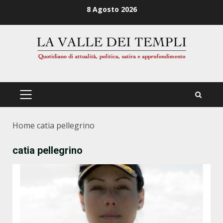
Zum
8 Agosto 2026
Inhalt
springen
PRIMÄRES
MENÜ
Home
catia pellegrino
catia pellegrino