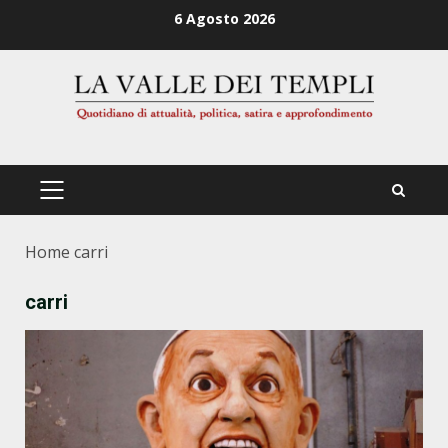
Zum
6 Agosto 2026
Inhalt
springen
PRIMÄRES
MENÜ
Home
carri
carri