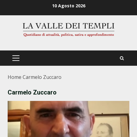
Zum
10 Agosto 2026
Inhalt
springen
PRIMÄRES
MENÜ
Home
Carmelo Zuccaro
Carmelo Zuccaro