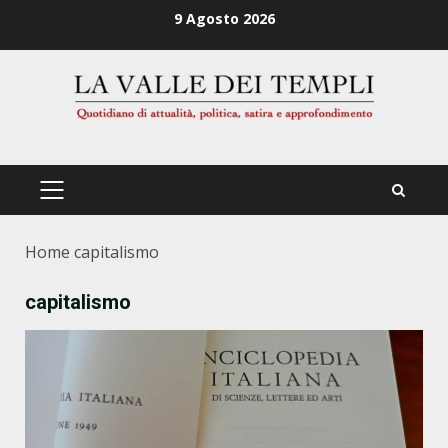
Zum
9 Agosto 2026
Inhalt
springen
PRIMÄRES
MENÜ
Home
capitalismo
capitalismo