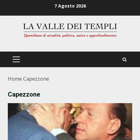
Zum
7 Agosto 2026
Inhalt
springen
PRIMÄRES
MENÜ
Home
Capezzone
Capezzone