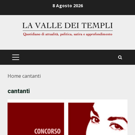
Zum
8 Agosto 2026
Inhalt
springen
PRIMÄRES
MENÜ
Home
cantanti
cantanti