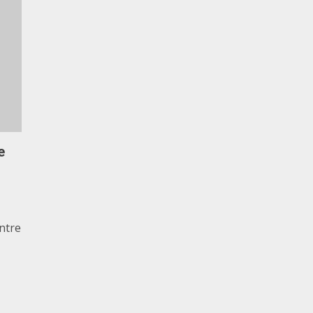
e
ntre