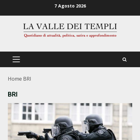
Zum
7 Agosto 2026
Inhalt
springen
PRIMÄRES
MENÜ
Home
BRI
BRI