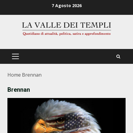
Zum
7 Agosto 2026
Inhalt
springen
PRIMÄRES
MENÜ
Home
Brennan
Brennan