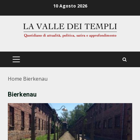
Zum
10 Agosto 2026
Inhalt
springen
PRIMÄRES
MENÜ
Home
Bierkenau
Bierkenau