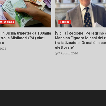
ati Stampa
Politica
in Sicilia tripletta da 100mila
[Sicilia] Regione. Pellegrino 
tto, a Misilmeri (PA) vinti
Mannino “Ignora le basi dei 
uro
fra istizuaioni. Ormai è in 
elettorale”
 2026
7 Agosto 2026