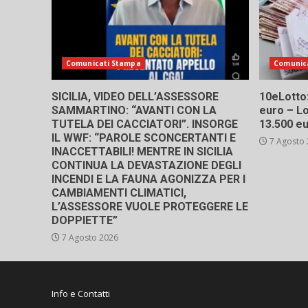
Comunicati Stampa
Comunic
SICILIA, VIDEO DELL’ASSESSORE
10eLotto: 
SAMMARTINO: “AVANTI CON LA
euro – Lo
TUTELA DEI CACCIATORI”. INSORGE
13.500 e
IL WWF: “PAROLE SCONCERTANTI E
7 Agosto
INACCETTABILI! MENTRE IN SICILIA
CONTINUA LA DEVASTAZIONE DEGLI
INCENDI E LA FAUNA AGONIZZA PER I
CAMBIAMENTI CLIMATICI,
L’ASSESSORE VUOLE PROTEGGERE LE
DOPPIETTE”
7 Agosto 2026
Info e Contatti