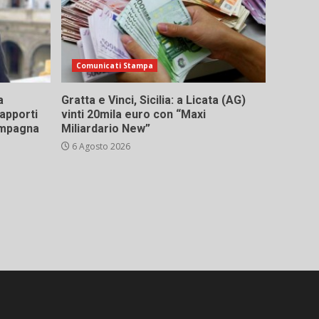
Comunicati Stampa
a
Gratta e Vinci, Sicilia: a Licata (AG)
rapporti
vinti 20mila euro con “Maxi
campagna
Miliardario New”
6 Agosto 2026