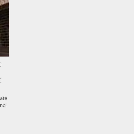
E
E
tate
nno