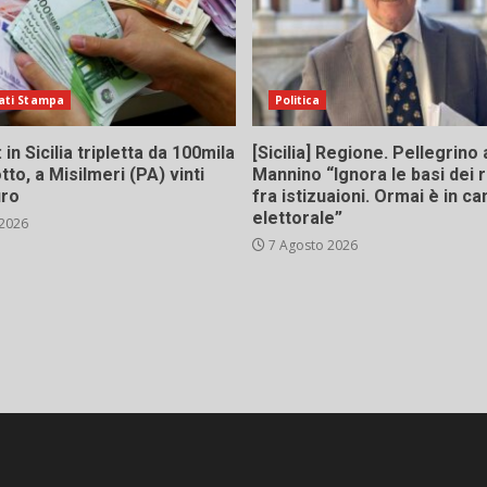
ati Stampa
Politica
in Sicilia tripletta da 100mila
[Sicilia] Regione. Pellegrino 
tto, a Misilmeri (PA) vinti
Mannino “Ignora le basi dei 
uro
fra istizuaioni. Ormai è in 
elettorale”
 2026
7 Agosto 2026