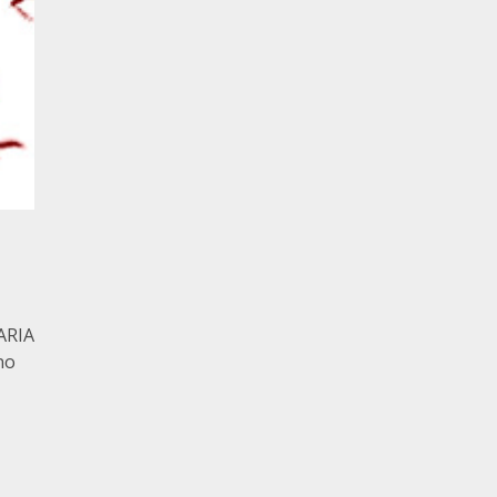
ARIA
no