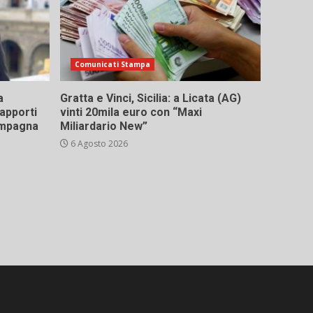
Comunicati Stampa
a
Gratta e Vinci, Sicilia: a Licata (AG)
rapporti
vinti 20mila euro con “Maxi
campagna
Miliardario New”
6 Agosto 2026