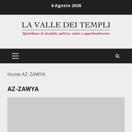
Zum
6 Agosto 2026
Inhalt
springen
PRIMÄRES
MENÜ
Home
AZ-ZAWYA
AZ-ZAWYA