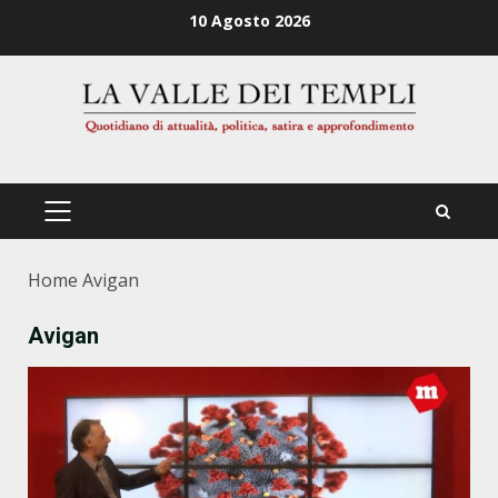
Zum
10 Agosto 2026
Inhalt
springen
PRIMÄRES
MENÜ
Home
Avigan
Avigan