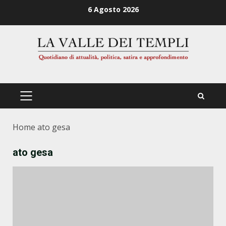
Zum
6 Agosto 2026
Inhalt
springen
PRIMÄRES
MENÜ
Home
ato gesa
ato gesa