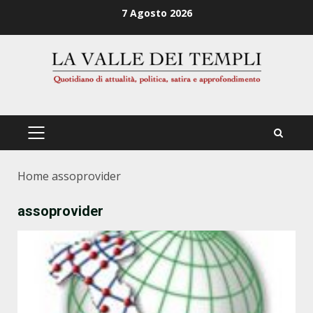
Zum
7 Agosto 2026
Inhalt
springen
PRIMÄRES
MENÜ
Home
assoprovider
assoprovider