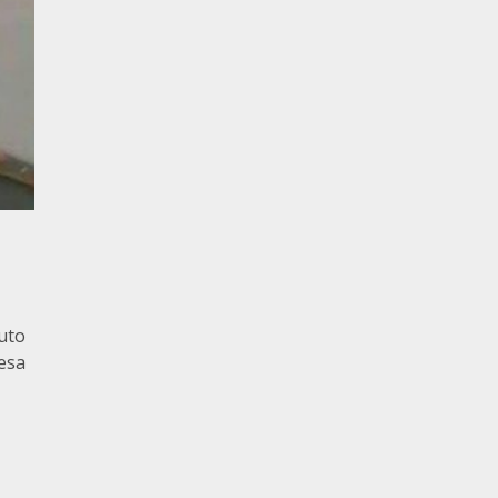
uto
fesa