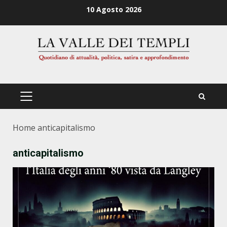
Zum
10 Agosto 2026
Inhalt
springen
PRIMÄRES
MENÜ
Home
anticapitalismo
anticapitalismo