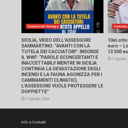
Comunicati Stampa
Comunic
SICILIA, VIDEO DELL’ASSESSORE
10eLotto: 
SAMMARTINO: “AVANTI CON LA
euro – Lo
TUTELA DEI CACCIATORI”. INSORGE
13.500 e
IL WWF: “PAROLE SCONCERTANTI E
7 Agosto
INACCETTABILI! MENTRE IN SICILIA
CONTINUA LA DEVASTAZIONE DEGLI
INCENDI E LA FAUNA AGONIZZA PER I
CAMBIAMENTI CLIMATICI,
L’ASSESSORE VUOLE PROTEGGERE LE
DOPPIETTE”
7 Agosto 2026
Info e Contatti