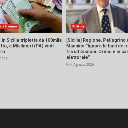
ati Stampa
Politica
in Sicilia tripletta da 100mila
[Sicilia] Regione. Pellegrino 
tto, a Misilmeri (PA) vinti
Mannino “Ignora le basi dei 
uro
fra istizuaioni. Ormai è in 
elettorale”
 2026
7 Agosto 2026