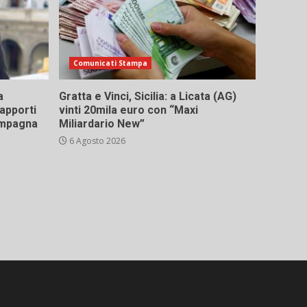
Comunicati Stampa
a
Gratta e Vinci, Sicilia: a Licata (AG)
rapporti
vinti 20mila euro con “Maxi
campagna
Miliardario New”
6 Agosto 2026