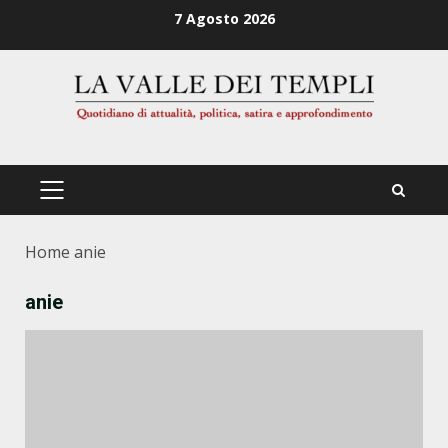
Zum
7 Agosto 2026
Inhalt
springen
PRIMÄRES
MENÜ
Home
anie
anie