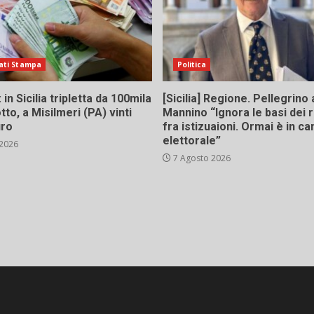
ati Stampa
Politica
in Sicilia tripletta da 100mila
[Sicilia] Regione. Pellegrino 
tto, a Misilmeri (PA) vinti
Mannino “Ignora le basi dei 
uro
fra istizuaioni. Ormai è in 
elettorale”
 2026
7 Agosto 2026