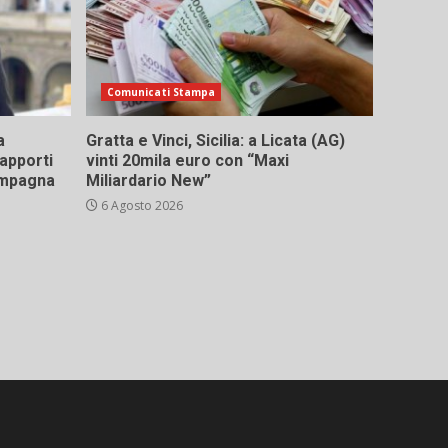
Comunicati Stampa
a
Gratta e Vinci, Sicilia: a Licata (AG)
rapporti
vinti 20mila euro con “Maxi
campagna
Miliardario New”
6 Agosto 2026