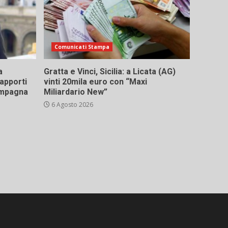
Comunicati Stampa
a
Gratta e Vinci, Sicilia: a Licata (AG)
rapporti
vinti 20mila euro con “Maxi
campagna
Miliardario New”
6 Agosto 2026