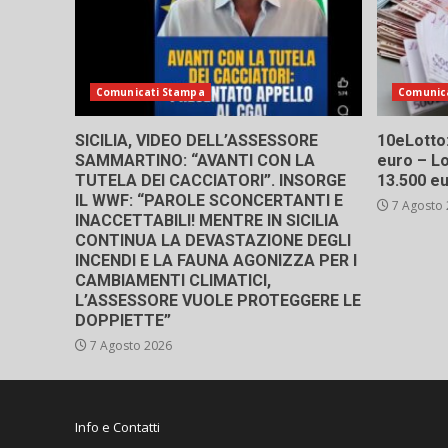
Comunicati Stampa
Comunic
SICILIA, VIDEO DELL’ASSESSORE
10eLotto: 
SAMMARTINO: “AVANTI CON LA
euro – Lo
TUTELA DEI CACCIATORI”. INSORGE
13.500 e
IL WWF: “PAROLE SCONCERTANTI E
7 Agosto
INACCETTABILI! MENTRE IN SICILIA
CONTINUA LA DEVASTAZIONE DEGLI
INCENDI E LA FAUNA AGONIZZA PER I
CAMBIAMENTI CLIMATICI,
L’ASSESSORE VUOLE PROTEGGERE LE
DOPPIETTE”
7 Agosto 2026
Info e Contatti