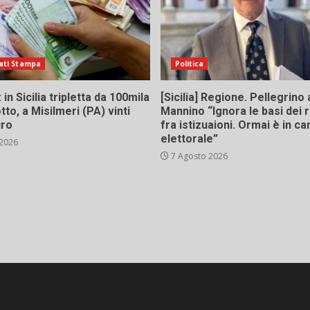
ati Stampa
Politica
in Sicilia tripletta da 100mila
[Sicilia] Regione. Pellegrino 
tto, a Misilmeri (PA) vinti
Mannino “Ignora le basi dei 
uro
fra istizuaioni. Ormai è in 
elettorale”
 2026
7 Agosto 2026