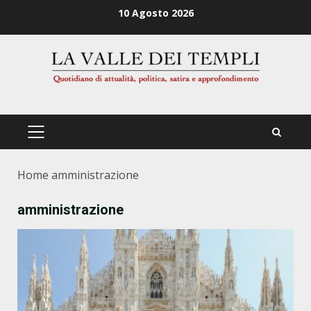
Zum
10 Agosto 2026
Inhalt
springen
PRIMÄRES
MENÜ
Home
amministrazione
amministrazione