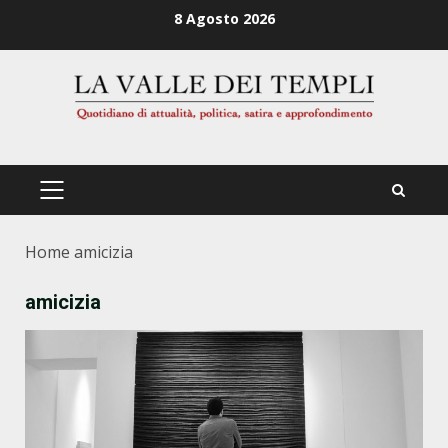
Zum
8 Agosto 2026
Inhalt
springen
PRIMÄRES
MENÜ
Home
amicizia
amicizia