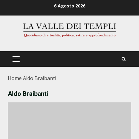
Zum
6 Agosto 2026
Inhalt
springen
PRIMÄRES
MENÜ
Home
Aldo Braibanti
Aldo Braibanti