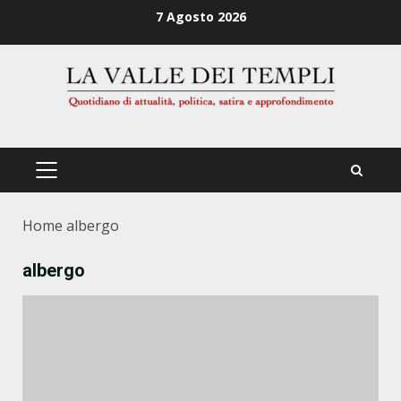
Zum
7 Agosto 2026
Inhalt
springen
PRIMÄRES
MENÜ
Home
albergo
albergo