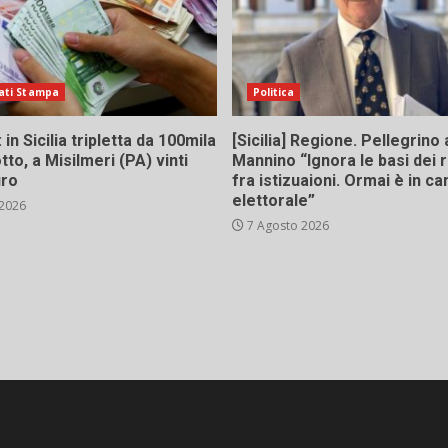
ati Stampa
Politica
in Sicilia tripletta da 100mila
[Sicilia] Regione. Pellegrino 
tto, a Misilmeri (PA) vinti
Mannino “Ignora le basi dei 
uro
fra istizuaioni. Ormai è in 
elettorale”
 2026
7 Agosto 2026