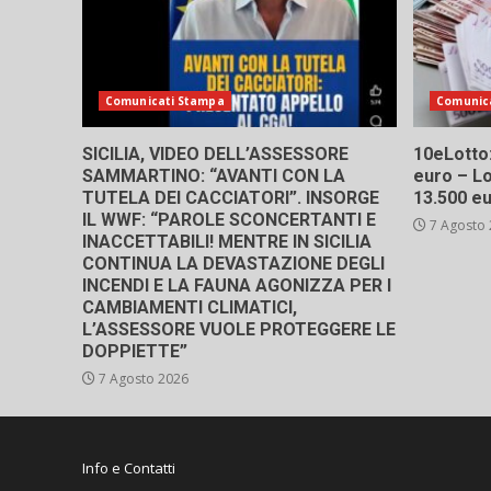
Comunicati Stampa
Comunic
SICILIA, VIDEO DELL’ASSESSORE
10eLotto: 
SAMMARTINO: “AVANTI CON LA
euro – Lo
TUTELA DEI CACCIATORI”. INSORGE
13.500 e
IL WWF: “PAROLE SCONCERTANTI E
7 Agosto
INACCETTABILI! MENTRE IN SICILIA
CONTINUA LA DEVASTAZIONE DEGLI
INCENDI E LA FAUNA AGONIZZA PER I
CAMBIAMENTI CLIMATICI,
L’ASSESSORE VUOLE PROTEGGERE LE
DOPPIETTE”
7 Agosto 2026
Info e Contatti