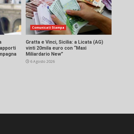
Comunicati Stampa
a
Gratta e Vinci, Sicilia: a Licata (AG)
rapporti
vinti 20mila euro con “Maxi
campagna
Miliardario New”
6 Agosto 2026