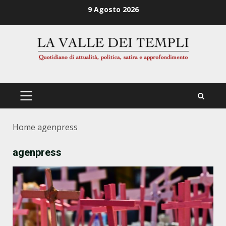
Zum
9 Agosto 2026
Inhalt
springen
PRIMÄRES
MENÜ
Home
agenpress
agenpress