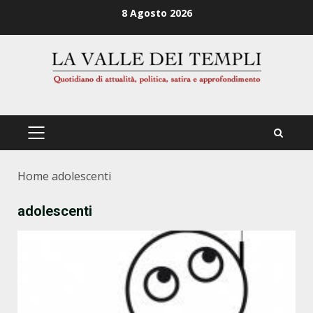
Zum
8 Agosto 2026
Inhalt
springen
PRIMÄRES
MENÜ
Home
adolescenti
adolescenti