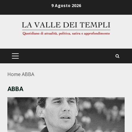
Zum
9 Agosto 2026
Inhalt
springen
PRIMÄRES
MENÜ
Home
ABBA
ABBA