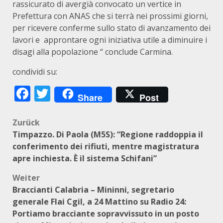
rassicurato di avergià convocato un vertice in
Prefettura con ANAS che si terrà nei prossimi giorni,
per ricevere conferme sullo stato di avanzamento dei
lavori e approntare ogni iniziativa utile a diminuire i
disagi alla popolazione “ conclude Carmina.
condividi su:
Facebook
Twitter
Share
Post
Beitragsnavigation
Zurück
Timpazzo. Di Paola (M5S): “Regione raddoppia il
conferimento dei rifiuti, mentre magistratura
apre inchiesta. È il sistema Schifani”
Weiter
Braccianti Calabria – Mininni, segretario
generale Flai Cgil, a 24 Mattino su Radio 24:
Portiamo bracciante sopravvissuto in un posto