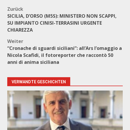
Beitragsnavigation
Zurück
SICILIA, D’ORSO (M5S): MINISTERO NON SCAPPI,
SU IMPIANTO CINISI-TERRASINI URGENTE
CHIAREZZA
Weiter
“Cronache di sguardi siciliani”: all’Ars l’omaggio a
Nicola Scafidi, il fotoreporter che raccontò 50
anni di anima siciliana
VERWANDTE GESCHICHTEN