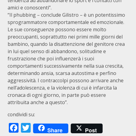
tendenza ad abbandonare lo sport e i contatti con
amici e conoscenti”.
“Il phubbing – conclude Gilistro – è un potentissimo
sprogrammatore comportamentale ed emozionale.
Le sue conseguenze possono essere molto
preoccupanti, soprattutto nei primi mille giorni del
bambino, quando la disattenzione del genitore crea
in lui quel senso di abbandono, solitudine e
frustrazione che poi influenzerà i suoi
comportamenti successivamente nella sua crescita,
determinando ansia, scarsa autostima e perfino
aggressività. I contraccolpi possono arrivare anche
nell’adolescenza, e la violenza di cui è infarcita la
cronaca di ogni giorno, in parte può essere
attribuita anche a questo”.
condividi su:
Facebook
Twitter
Share
Post