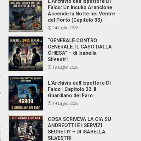
L’Archivio dell’Ispettore Di
Falco: Un Incubo Arancione
Accende la Notte nel Ventre
del Porto (Capitolo 33)
24 Luglio 2026
“GENERALE CONTRO
GENERALE. IL CASO DALLA
CHIESA” – di Isabella
Silvestri
19 Luglio 2026
r
L’Archivio dell’Ispettore Di
a
Falco | Capitolo 32: Il
o
Guardiano del Faro
14 Luglio 2026
COSA SCRIVEVA LA CIA SU
ANDREOTTI E I SERVIZI
SEGRETI? – DI ISABELLA
SILVESTRI