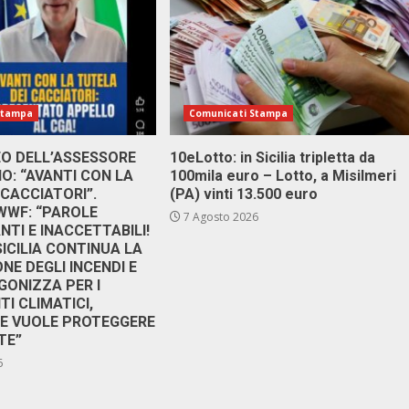
Stampa
Comunicati Stampa
DEO DELL’ASSESSORE
10eLotto: in Sicilia tripletta da
: “AVANTI CON LA
100mila euro – Lotto, a Misilmeri
 CACCIATORI”.
(PA) vinti 13.500 euro
 WWF: “PAROLE
7 Agosto 2026
TI E INACCETTABILI!
SICILIA CONTINUA LA
NE DEGLI INCENDI E
GONIZZA PER I
I CLIMATICI,
RE VUOLE PROTEGGERE
TE”
6