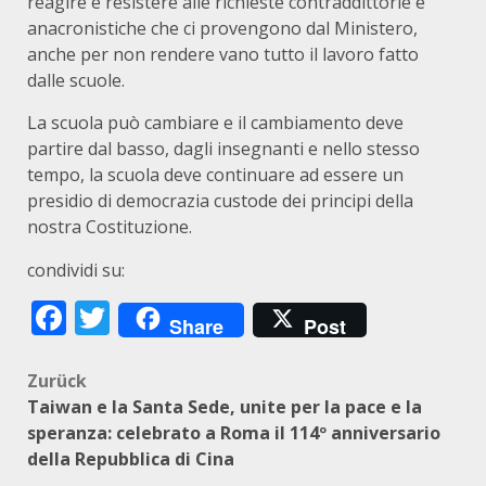
reagire e resistere alle richieste contraddittorie e
anacronistiche che ci provengono dal Ministero,
anche per non rendere vano tutto il lavoro fatto
dalle scuole.
La scuola può cambiare e il cambiamento deve
partire dal basso, dagli insegnanti e nello stesso
tempo, la scuola deve continuare ad essere un
presidio di democrazia custode dei principi della
nostra Costituzione.
condividi su:
Facebook
Twitter
Share
Post
Beitragsnavigation
Zurück
Taiwan e la Santa Sede, unite per la pace e la
speranza: celebrato a Roma il 114º anniversario
della Repubblica di Cina