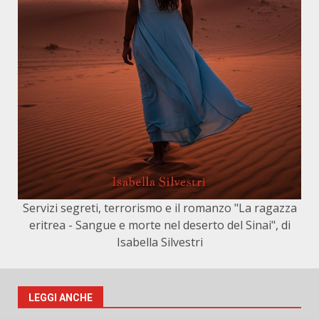
Servizi segreti, terrorismo e il romanzo "La ragazza
eritrea - Sangue e morte nel deserto del Sinai", di
Isabella Silvestri
LEGGI ANCHE