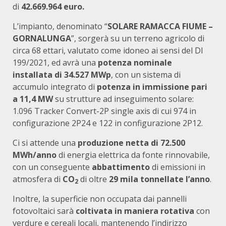
di
42.669.964 euro.
L’impianto, denominato “
SOLARE RAMACCA FIUME –
GORNALUNGA
”, sorgerà su un terreno agricolo di
circa 68 ettari, valutato come idoneo ai sensi del Dl
199/2021, ed avrà una
potenza nominale
installata di 34.527 MWp
, con un sistema di
accumulo integrato di
potenza in immissione pari
a 11,4 MW
su strutture ad inseguimento solare:
1.096 Tracker Convert-2P single axis di cui 974 in
configurazione 2P24 e 122 in configurazione 2P12.
Ci si attende una
produzione netta di 72.500
MWh/anno
di energia elettrica da fonte rinnovabile,
con un conseguente
abbattimento
di emissioni in
atmosfera di
CO
di oltre
29 mila tonnellate l’anno
.
2
Inoltre, la superficie non occupata dai pannelli
fotovoltaici sarà
coltivata in maniera rotativa
con
verdure e cereali locali, mantenendo l’indirizzo