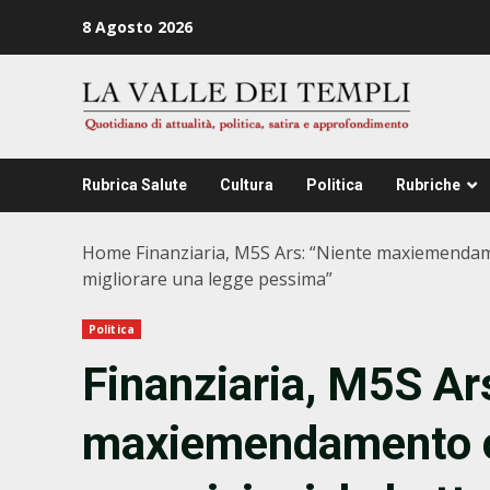
Zum
8 Agosto 2026
Inhalt
springen
Rubrica Salute
Cultura
Politica
Rubriche
Home
Finanziaria, M5S Ars: “Niente maxiemendamen
migliorare una legge pessima”
Politica
Finanziaria, M5S Ar
maxiemendamento c