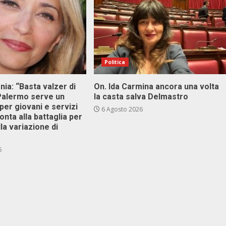
Politica
onia: “Basta valzer di
On. Ida Carmina ancora una volta
 Palermo serve un
la casta salva Delmastro
er giovani e servizi
6 Agosto 2026
ronta alla battaglia per
lla variazione di
6