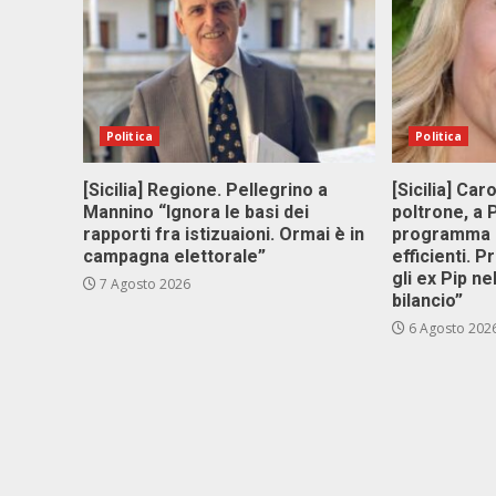
Politica
Politica
[Sicilia] Regione. Pellegrino a
[Sicilia] Car
Mannino “Ignora le basi dei
poltrone, a
rapporti fra istizuaioni. Ormai è in
programma p
campagna elettorale”
efficienti. P
gli ex Pip ne
7 Agosto 2026
bilancio”
6 Agosto 202