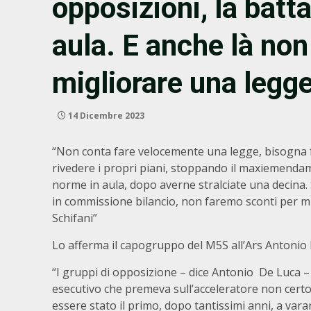
opposizioni, la batta
aula. E anche là no
migliorare una legg
14 Dicembre 2023
“Non conta fare velocemente una legge, bisogna f
rivedere i propri piani, stoppando il maxiemendam
norme in aula, dopo averne stralciate una decina. 
in commissione bilancio, non faremo sconti per mi
Schifani”
Lo afferma il capogruppo del M5S all’Ars Antonio D
“I gruppi di opposizione – dice Antonio De Luca 
esecutivo che premeva sull’acceleratore non certo p
essere stato il primo, dopo tantissimi anni, a vara