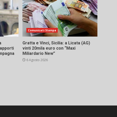
Comunicati Stampa
a
Gratta e Vinci, Sicilia: a Licata (AG)
rapporti
vinti 20mila euro con “Maxi
campagna
Miliardario New”
6 Agosto 2026