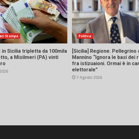
ati Stampa
Politica
in Sicilia tripletta da 100mila
[Sicilia] Regione. Pellegrino 
tto, a Misilmeri (PA) vinti
Mannino “Ignora le basi dei 
uro
fra istizuaioni. Ormai è in 
elettorale”
 2026
7 Agosto 2026