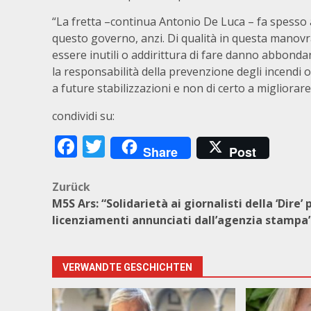
“La fretta –continua Antonio De Luca – fa spesso a 
questo governo, anzi. Di qualità in questa manovra
essere inutili o addirittura di fare danno abbondano
la responsabilità della prevenzione degli incendi 
a future stabilizzazioni e non di certo a migliorare
condividi su:
Facebook
Twitter
Share
Post
Beitragsnavigation
Zurück
M5S Ars: “Solidarietà ai giornalisti della ‘Dire’ p
licenziamenti annunciati dall’agenzia stampa
VERWANDTE GESCHICHTEN